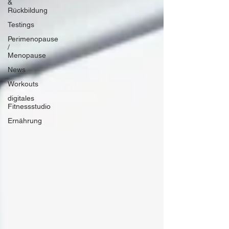
&
Rückbildung
Testings
Perimenopause
/
Menopause
News
Workouts
digitales
Fitnessstudio
Ernährung